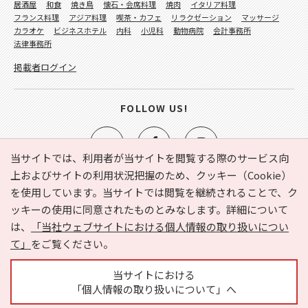
居酒屋
和食
焼き鳥
懐石・会席料理
焼肉
イタリア料理
フランス料理
アジア料理
喫茶・カフェ
リラクゼーション
マッサージ
カラオケ
ビジネスホテル
内科
小児科
動物病院
会計事務所
法律事務所
掲載者ログイン
FOLLOW US!
当サイトでは、利用者が当サイトを閲覧する際のサービス向
上およびサイトの利用状況把握のため、クッキー（Cookie）
を使用しています。当サイトでは閲覧を継続されることで、ク
e-NAVITA（イーナビタ）とは？
お気に入り
ヘルプ
ッキーの使用に同意されたものとみなします。詳細について
利用規約
個人情報の取り扱いについて
運営会社
は、
「当社ウェブサイトにおける個人情報の取り扱いについ
サイトマップ
広告掲載に関するお問い合わせ
て」
をご覧ください。
サイトの内容に関するお問い合わせ
当サイトにおける
「個人情報の取り扱いについて」へ