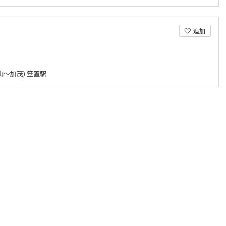
追加
山～加茂) 笠置駅