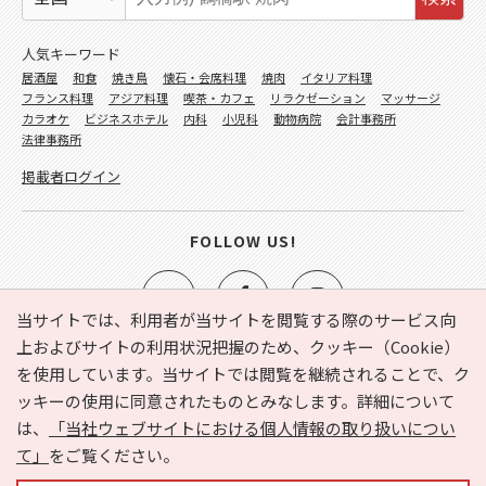
人気キーワード
居酒屋
和食
焼き鳥
懐石・会席料理
焼肉
イタリア料理
フランス料理
アジア料理
喫茶・カフェ
リラクゼーション
マッサージ
カラオケ
ビジネスホテル
内科
小児科
動物病院
会計事務所
法律事務所
掲載者ログイン
FOLLOW US!
当サイトでは、利用者が当サイトを閲覧する際のサービス向
上およびサイトの利用状況把握のため、クッキー（Cookie）
を使用しています。当サイトでは閲覧を継続されることで、ク
e-NAVITA（イーナビタ）とは？
お気に入り
ヘルプ
ッキーの使用に同意されたものとみなします。詳細について
利用規約
個人情報の取り扱いについて
運営会社
は、
「当社ウェブサイトにおける個人情報の取り扱いについ
サイトマップ
広告掲載に関するお問い合わせ
て」
をご覧ください。
サイトの内容に関するお問い合わせ