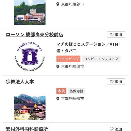
京都府綾部市
ローソン 綾部高東分校前店
追加
マチのほっとステーション／ATM･
酒・タバコ
ショッピング
コンビニエンスストア
京都府綾部市
宗教法人大本
追加
寺院
仏教寺院
京都府綾部市
安村外科内科診療所
追加