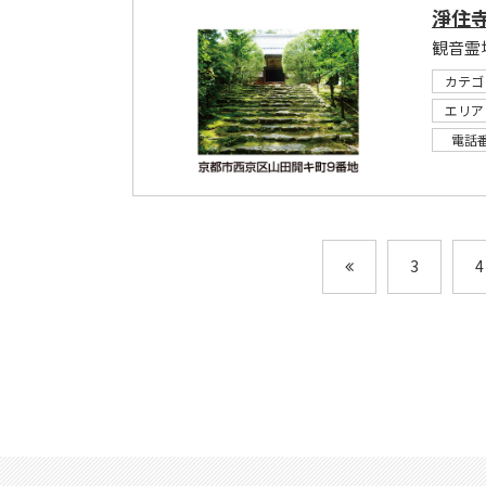
淨住
観音霊
カテゴ
エリア
電話
3
4