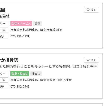
霊園
追加
園墓地
リー
生活・サービス
霊園
京都府京都市西京区 阪急京都線 桂駅
・駅
075-331-0221
番号
やか接骨院
追加
心を込めた施術を行うことをモットーとする接骨院｡ 口コミ紹介率の高さが証明する本格派です。
リー
鍼灸・整骨院
接骨院
京都府京都市西京区 阪急電鉄嵐山線 上桂駅
・駅
075-392-0447
番号