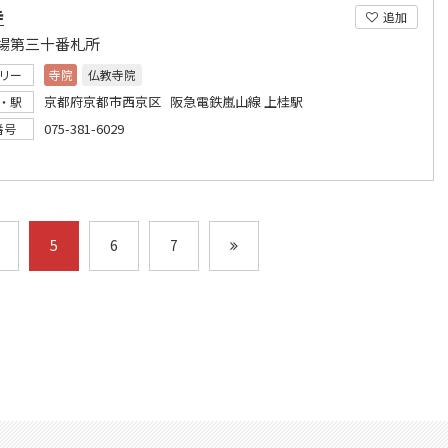
寺
追加
場第三十番札所
リー
寺院
仏教寺院
京都府京都市西京区 阪急電鉄嵐山線 上桂駅
・駅
075-381-6029
番号
5
6
7