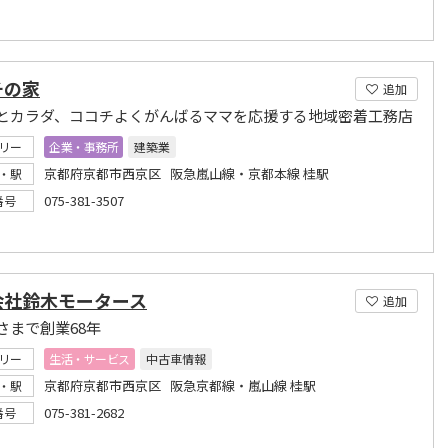
チの家
追加
とカラダ、ココチよくがんばるママを応援する地域密着工務店
リー
企業・事務所
建築業
京都府京都市西京区 阪急嵐山線・京都本線 桂駅
・駅
075-381-3507
番号
会社鈴木モータース
追加
さまで創業68年
リー
生活・サービス
中古車情報
京都府京都市西京区 阪急京都線・嵐山線 桂駅
・駅
075-381-2682
番号