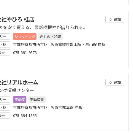
社やひろ 桂店
追加
のを安く買える、最新柄振袖が借りられる。
リー
ショッピング
きもの・和装
京都府京都市西京区 阪急電鉄京都本線・嵐山線 桂駅
・駅
075-391-9373
番号
会社リアルホーム
追加
ング情報センター
リー
不動産
不動産業
京都府京都市西京区 阪急京都本線 桂駅
・駅
075-394-1555
番号