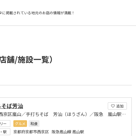
タに掲載されている
地元のお店の情報が満載！
店舗/施設一覧）
ちそば芳汕
追加
京都市西京区嵐山／手打ちそば 芳汕（ほうざん）／阪急 嵐山駅から徒歩約2分
リー
グルメ
和食
京都府京都市西京区 阪急嵐山線 嵐山駅
・駅