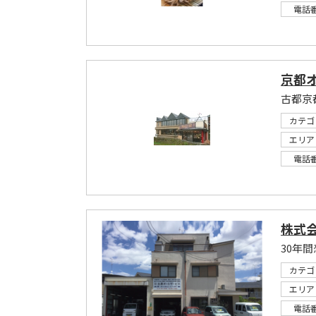
電話
京都
古都京
カテゴ
エリア
電話
株式
30年
カテゴ
エリア
電話