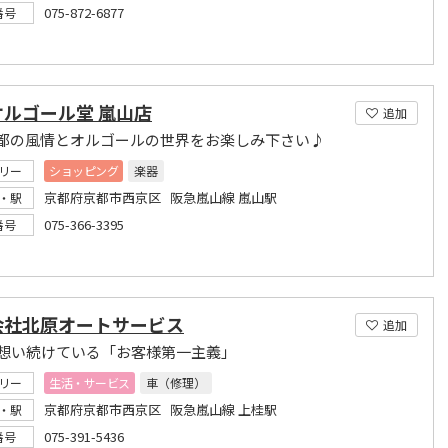
075-872-6877
番号
オルゴール堂 嵐山店
追加
都の風情とオルゴールの世界をお楽しみ下さい♪
リー
ショッピング
楽器
京都府京都市西京区 阪急嵐山線 嵐山駅
・駅
075-366-3395
番号
会社北原オートサービス
追加
間想い続けている「お客様第一主義」
リー
生活・サービス
車（修理）
京都府京都市西京区 阪急嵐山線 上桂駅
・駅
075-391-5436
番号