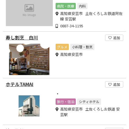
病院・医療
内科
高知県安芸市 土佐くろしお鉄道阿佐
線 安芸駅
0887-34-1195
寿し割烹 白川
追加
グルメ
小料理・割烹
高知県安芸市
ホテルTAMAI
追加
・
旅行・宿泊
シティホテル
高知県安芸市 土佐くろしお鉄道 安
芸駅