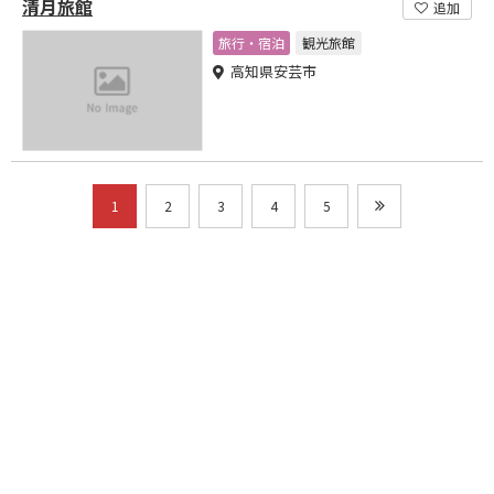
清月旅館
追加
旅行・宿泊
観光旅館
高知県安芸市
1
2
3
4
5