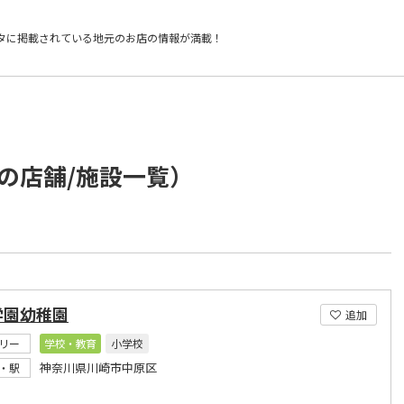
タに掲載されている
地元のお店の情報が満載！
の店舗/施設一覧）
学園幼稚園
追加
リー
学校・教育
小学校
神奈川県川崎市中原区
・駅