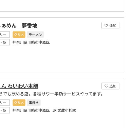
らぁめん 夢番地
追加
リー
グルメ
ラーメン
神奈川県川崎市中原区
・駅
とん わいわい本舗
追加
らでも飲める店。各種サワー半額サービスやってます。
リー
グルメ
串焼き
神奈川県川崎市中原区 JR 武蔵小杉駅
・駅