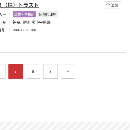
店 （株）トラスト
追加
リー
企業・事務所
保険代理店
神奈川県川崎市中原区
・駅
044-430-1200
番号
7
8
9