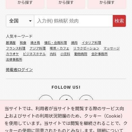
から探す
から探す
から探す
検索
人気キーワード
居酒屋
和食
焼き鳥
懐石・会席料理
焼肉
イタリア料理
フランス料理
アジア料理
喫茶・カフェ
リラクゼーション
マッサージ
カラオケ
ビジネスホテル
内科
小児科
動物病院
会計事務所
法律事務所
掲載者ログイン
FOLLOW US!
当サイトでは、利用者が当サイトを閲覧する際のサービス向
上およびサイトの利用状況把握のため、クッキー（Cookie）
を使用しています。当サイトでは閲覧を継続されることで、ク
e-NAVITA（イーナビタ）とは？
お気に入り
ヘルプ
ッキーの使用に同意されたものとみなします。詳細について