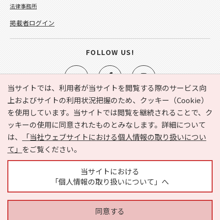
法律事務所
掲載者ログイン
FOLLOW US!
当サイトでは、利用者が当サイトを閲覧する際のサービス向
上およびサイトの利用状況把握のため、クッキー（Cookie）
を使用しています。当サイトでは閲覧を継続されることで、ク
e-NAVITA（イーナビタ）とは？
お気に入り
ヘルプ
ッキーの使用に同意されたものとみなします。詳細について
利用規約
個人情報の取り扱いについて
運営会社
は、
「当社ウェブサイトにおける個人情報の取り扱いについ
サイトマップ
広告掲載に関するお問い合わせ
て」
をご覧ください。
サイトの内容に関するお問い合わせ
当サイトにおける
「個人情報の取り扱いについて」へ
同意する