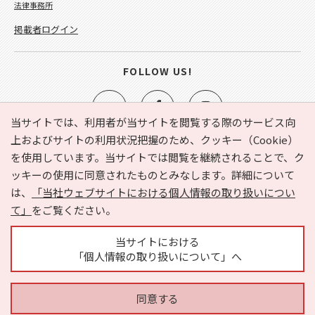
法律事務所
掲載者ログイン
FOLLOW US!
当サイトでは、利用者が当サイトを閲覧する際のサービス向
上およびサイトの利用状況把握のため、クッキー（Cookie）
を使用しています。当サイトでは閲覧を継続されることで、ク
e-NAVITA（イーナビタ）とは？
お気に入り
ヘルプ
ッキーの使用に同意されたものとみなします。詳細について
利用規約
個人情報の取り扱いについて
運営会社
は、
「当社ウェブサイトにおける個人情報の取り扱いについ
サイトマップ
広告掲載に関するお問い合わせ
て」
をご覧ください。
サイトの内容に関するお問い合わせ
当サイトにおける
「個人情報の取り扱いについて」へ
同意する
Copyright © HYOJITO.Co.,Ltd. All Rights Reserved.