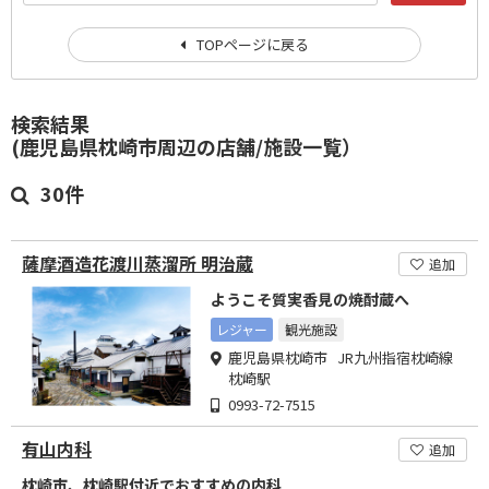
TOPページに戻る
検索結果
(鹿児島県枕崎市周辺の店舗/施設一覧）
30件
薩摩酒造花渡川蒸溜所 明治蔵
追加
ようこそ質実香見の焼酎蔵へ
レジャー
観光施設
鹿児島県枕崎市 JR九州指宿枕崎線
枕崎駅
0993-72-7515
有山内科
追加
枕崎市、枕崎駅付近でおすすめの内科