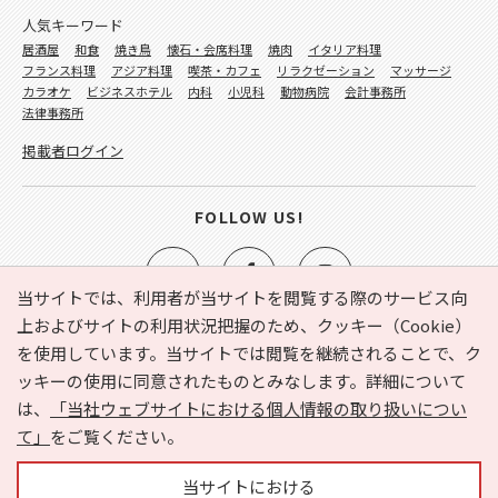
人気キーワード
居酒屋
和食
焼き鳥
懐石・会席料理
焼肉
イタリア料理
フランス料理
アジア料理
喫茶・カフェ
リラクゼーション
マッサージ
カラオケ
ビジネスホテル
内科
小児科
動物病院
会計事務所
法律事務所
掲載者ログイン
FOLLOW US!
当サイトでは、利用者が当サイトを閲覧する際のサービス向
上およびサイトの利用状況把握のため、クッキー（Cookie）
を使用しています。当サイトでは閲覧を継続されることで、ク
e-NAVITA（イーナビタ）とは？
お気に入り
ヘルプ
ッキーの使用に同意されたものとみなします。詳細について
利用規約
個人情報の取り扱いについて
運営会社
は、
「当社ウェブサイトにおける個人情報の取り扱いについ
サイトマップ
広告掲載に関するお問い合わせ
て」
をご覧ください。
サイトの内容に関するお問い合わせ
当サイトにおける