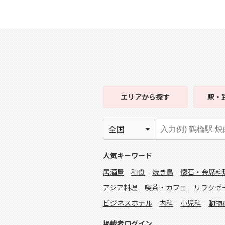
エリア
から探す
駅・
人気キーワード
居酒屋
和食
焼き鳥
懐石・会席料
アジア料理
喫茶・カフェ
リラクゼ
ビジネスホテル
内科
小児科
動物
掲載者ログイン