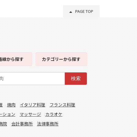
PAGE TOP
路線
から探す
カテゴリー
から探す
検索
理
焼肉
イタリア料理
フランス料理
ーション
マッサージ
カラオケ
病院
会計事務所
法律事務所