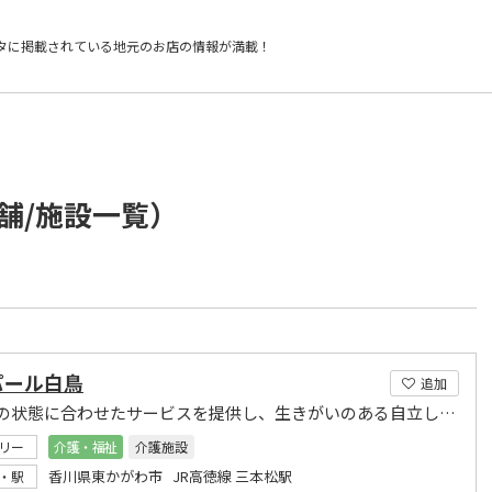
タに掲載されている
地元のお店の情報が満載！
舗/施設一覧）
パール白鳥
追加
入居者の状態に合わせたサービスを提供し、生きがいのある自立した生活が送れるよう支援します。
リー
介護・福祉
介護施設
香川県東かがわ市 JR高徳線 三本松駅
・駅