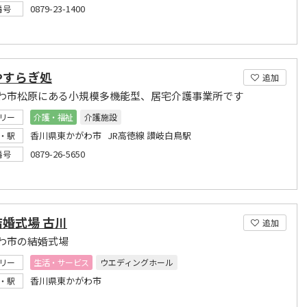
0879-23-1400
番号
やすらぎ処
追加
わ市松原にある小規模多機能型、居宅介護事業所です
リー
介護・福祉
介護施設
香川県東かがわ市 JR高徳線 讃岐白鳥駅
・駅
0879-26-5650
番号
婚式場 古川
追加
わ市の結婚式場
リー
生活・サービス
ウエディングホール
香川県東かがわ市
・駅