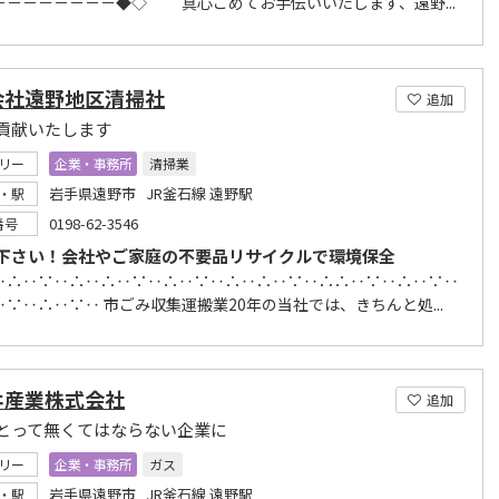
－－－－－－－－◆◇ 真心こめてお手伝いいたします、遠野...
会社遠野地区清掃社
追加
貢献いたします
リー
企業・事務所
清掃業
岩手県遠野市 JR釜石線 遠野駅
・駅
0198-62-3546
番号
下さい！会社やご家庭の不要品リサイクルで環境保全
‥∴‥∵‥∴‥∴‥∵‥∴‥∵‥∴‥∴‥∵‥∴∴‥∵‥∴‥∵‥
∵‥∴‥∵‥ 市ごみ収集運搬業20年の当社では、きちんと処...
ヰ産業株式会社
追加
とって無くてはならない企業に
リー
企業・事務所
ガス
岩手県遠野市 JR釜石線 遠野駅
・駅