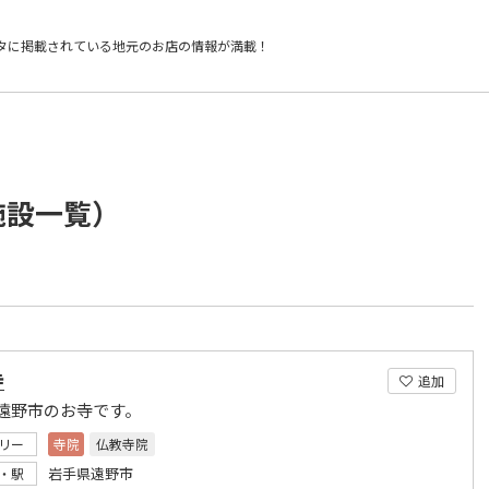
タに掲載されている
地元のお店の情報が満載！
施設一覧）
寺
追加
遠野市のお寺です。
リー
寺院
仏教寺院
岩手県遠野市
・駅