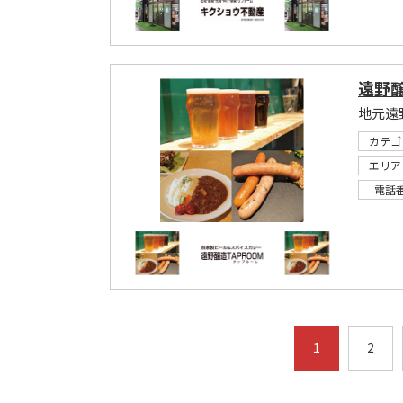
遠野醸
地元遠
カテゴ
エリア
電話
1
2