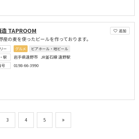
造 TAPROOM
追加
野産の麦を使ったビールを作っております。
リー
グルメ
ビアホール・地ビール
岩手県遠野市 JR釜石線 遠野駅
・駅
0198-66-3990
番号
3
4
5