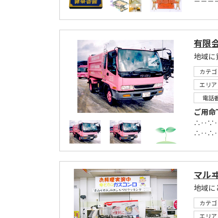
－－－
有限
地域に
カテゴ
エリア
電話
ご用命
∴‥∵
∴‥∴‥
マル
地域に
カテゴ
エリア