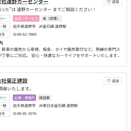
会社遠野カーセンター
追加
困った”は 遠野カーセンター までご相談ください！
リー
生活・サービス
車（修理）
岩手県遠野市 JR釜石線 遠野駅
・駅
0198-62-7869
番号
内
・新車の販売から車検、板金、タイヤ販売取付など、熟練の専門ス
が丁寧にご対応。 安心・快適なカーライフをサポートいたします...
会社菊正建設
追加
貢献いたします。
リー
企業・事務所
建設業
岩手県遠野市 JR東日本釜石線 遠野駅
・駅
0198-65-3076
番号