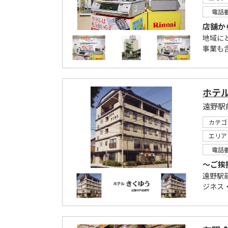
電話
店舗か
地域に
事業も含
ホテ
遠野駅
カテゴ
エリア
電話
～ご挨
遠野駅
ジネス