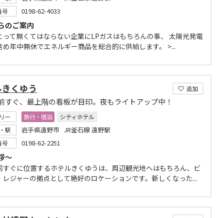
0198-62-4033
番号
らのご案内
とって無くてはならない企業にLPガスはもちろんの事、 太陽光発電
め年中無休でエネルギー商品を総合的に供給します。 >...
ルきくゆう
追加
前すぐ、最上階の看板が目印。夜もライトアップ中！
リー
旅行・宿泊
シティホテル
岩手県遠野市 JR釜石線 遠野駅
・駅
0198-62-2251
番号
拶～
前すぐに位置するホテルきくゆうは、周辺観光地へはもちろん、ビ
・レジャーの拠点として絶好のロケーションです。新しくなった...