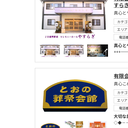
すら
真心と
カテゴ
エリア
電話
真心と
+++――――――
有限
真心こ
カテゴ
エリア
電話
大切な
◇◆－