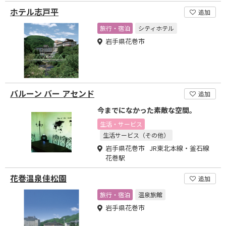
ホテル志戸平
追加
旅行・宿泊
シティホテル
岩手県花巻市
バルーン バー アセンド
追加
今までになかった素敵な空間。
生活・サービス
生活サービス（その他）
岩手県花巻市 JR東北本線・釜石線
花巻駅
花巻温泉佳松園
追加
旅行・宿泊
温泉旅館
岩手県花巻市