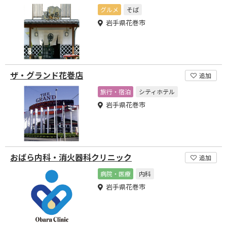
グルメ
そば
岩手県花巻市
ザ・グランド花巻店
追加
旅行・宿泊
シティホテル
岩手県花巻市
おばら内科・消火器科クリニック
追加
病院・医療
内科
岩手県花巻市