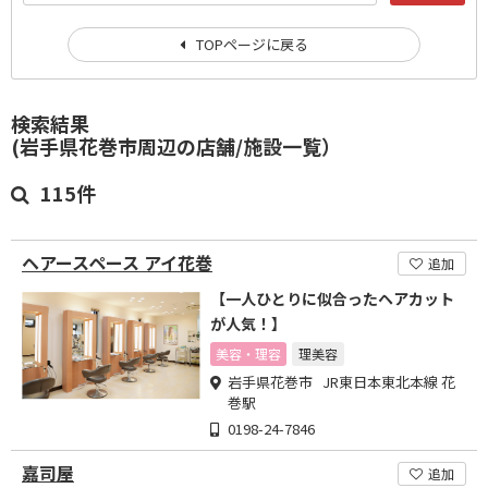
TOPページに戻る
検索結果
(岩手県花巻市周辺の店舗/施設一覧）
115件
ヘアースペース アイ花巻
追加
【一人ひとりに似合ったヘアカット
が人気！】
美容・理容
理美容
岩手県花巻市 JR東日本東北本線 花
巻駅
0198-24-7846
嘉司屋
追加