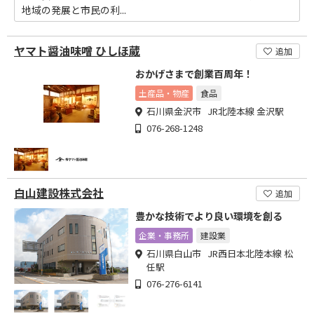
地域の発展と市民の利...
ヤマト醤油味噌 ひしほ蔵
追加
おかげさまで創業百周年！
土産品・物産
食品
石川県金沢市 JR北陸本線 金沢駅
076-268-1248
白山建設株式会社
追加
豊かな技術でより良い環境を創る
企業・事務所
建設業
石川県白山市 JR西日本北陸本線 松
任駅
076-276-6141