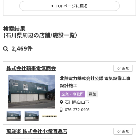
TOPページに戻る
検索結果
(石川県周辺の店舗/施設一覧）
2,469件
株式会社鶴来電気商会
追加
北陸電力株式会社公認 電気設備工事
設計施工
企業・事務所
電気
石川県白山市
076-272-0403
萬歳楽 株式会社小堀酒造店
追加