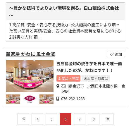
～豊かな技術でよりよい環境を創る。白山建設株式会社
～
1.高品質 -安全・安心守る技術力- 公共施設の施工により培っ
た高い品質と実績/安全、安心の社会資本開発を常に心がける
2.誠実な人材 顧...
農家屋 かわに 風土金澤
追加
五郎島金時の焼き芋を日本で唯一商
品化したのが、かわにです！！
土産品・物産
お土産・特産品
石川県金沢市 JR西日本北陸本線 金
沢駅
076-232-1288
4
5
6
7
8