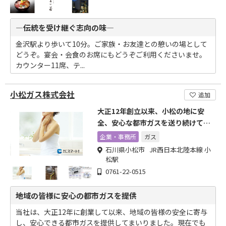
―伝統を受け継ぐ志向の味―
金沢駅より歩いて10分。ご家族・お友達との憩いの場として
どうぞ。宴会・会食のお席にもどうぞご利用くださいませ。
カウンター11席、テ...
小松ガス株式会社
追加
大正12年創立以来、小松の地に安
全、安心な都市ガスを送り続けてお
ります!
企業・事務所
ガス
石川県小松市 JR西日本北陸本線 小
松駅
0761-22-0515
地域の皆様に安心の都市ガスを提供
当社は、大正12年に創業して以来、地域の皆様の安全に寄与
し、安心できる都市ガスを提供してまいりました。現在でも