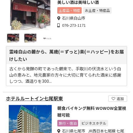
美しい酒は美味しい酒
土産品・物産
お土産・特産品
石川県白山市
076-273-1171
霊峰白山の麓から、萬歳(＝ずっと)楽(＝ハッピー)をお届
けしたい
古くから発酵の町であった鶴来で、手取川の伏流水という白
山の恵みと、地元農家の方々に大切に育てられた酒米に感謝
しつつ、酒造りを300...
ホテルルートイン七尾駅東
追加
朝食バイキング無料 WOWOW全室視
聴可能
旅行・宿泊
ビジネスホテル
石川県七尾市 JR西日本七尾線 七尾