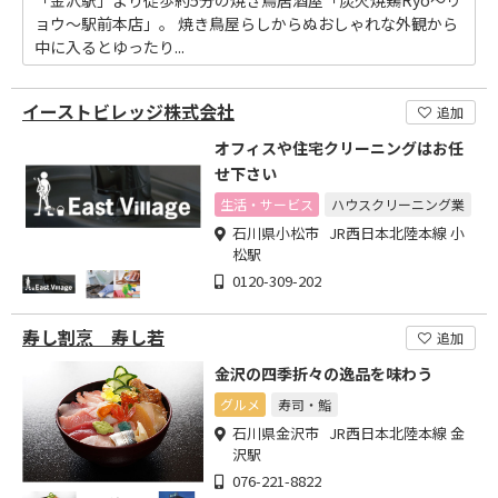
「金沢駅」より徒歩約5分の焼き鳥居酒屋「炭火焼鶏Ryo～リ
ョウ～駅前本店」。 焼き鳥屋らしからぬおしゃれな外観から
中に入るとゆったり...
イーストビレッジ株式会社
追加
オフィスや住宅クリーニングはお任
せ下さい
生活・サービス
ハウスクリーニング業
石川県小松市 JR西日本北陸本線 小
松駅
0120-309-202
寿し割烹 寿し若
追加
金沢の四季折々の逸品を味わう
グルメ
寿司・鮨
石川県金沢市 JR西日本北陸本線 金
沢駅
076-221-8822