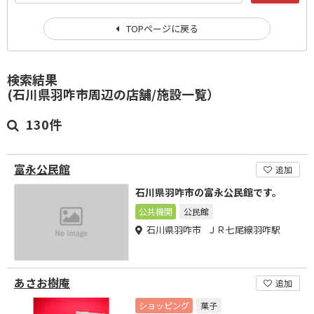
TOPページに戻る
検索結果
(石川県羽咋市周辺の店舗/施設一覧）
130件
富永公民館
追加
石川県羽咋市の富永公民館です。
公共機関
公民館
石川県羽咋市 ＪＲ七尾線羽咋駅
あさお樹庵
追加
ショッピング
菓子