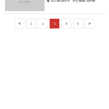
石川県羽咋市 JR七尾線 羽咋駅
1
2
3
4
5