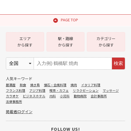
PAGE TOP
エリア
駅・路線
カテゴリー
から探す
から探す
から探す
検索
人気キーワード
居酒屋
和食
焼き鳥
懐石・会席料理
焼肉
イタリア料理
フランス料理
アジア料理
喫茶・カフェ
リラクゼーション
マッサージ
カラオケ
ビジネスホテル
内科
小児科
動物病院
会計事務所
法律事務所
掲載者ログイン
FOLLOW US!