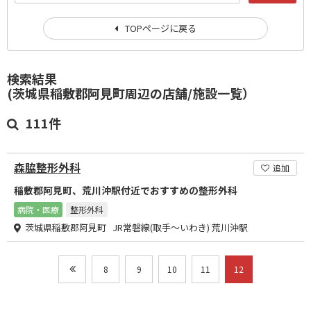
TOPページに戻る
検索結果
(茨城県稲敷郡阿見町周辺の店舗/施設一覧）
111件
森脇整形外科
追加
稲敷郡阿見町、荒川沖駅付近でおすすめの整形外科
病院・医療
整形外科
茨城県稲敷郡阿見町 JR常磐線(取手～いわき) 荒川沖駅
8
9
10
11
12