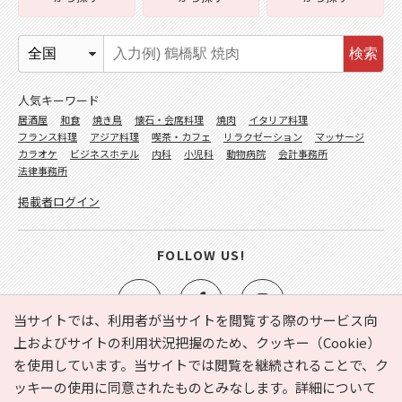
検索
人気キーワード
居酒屋
和食
焼き鳥
懐石・会席料理
焼肉
イタリア料理
フランス料理
アジア料理
喫茶・カフェ
リラクゼーション
マッサージ
カラオケ
ビジネスホテル
内科
小児科
動物病院
会計事務所
法律事務所
掲載者ログイン
FOLLOW US!
当サイトでは、利用者が当サイトを閲覧する際のサービス向
上およびサイトの利用状況把握のため、クッキー（Cookie）
を使用しています。当サイトでは閲覧を継続されることで、ク
e-NAVITA（イーナビタ）とは？
お気に入り
ヘルプ
ッキーの使用に同意されたものとみなします。詳細について
利用規約
個人情報の取り扱いについて
運営会社