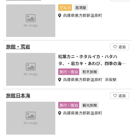
グルメ
居酒屋
兵庫県美方郡新温泉町
旅館・荒岩
追加
松葉カニ・ホタルイカ・ハタハ
タ、・岩カキ・あわび、四季の海鮮
料理が自慢
旅行・宿泊
割烹旅館
兵庫県美方郡新温泉町 浜坂駅
旅館日本海
追加
旅行・宿泊
観光旅館
兵庫県美方郡新温泉町