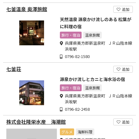
七釜温泉 奥澤旅館
追加
天然温泉 源泉かけ流しのある 松葉が
に料理の宿
旅行・宿泊
温泉旅館
兵庫県美方郡新温泉町 ＪＲ山陰本線
浜坂駅
0796-82-1580
七釜荘
追加
源泉かけ流しとカニと海水浴の宿
旅行・宿泊
温泉旅館
兵庫県美方郡新温泉町 ＪＲ山陰本線
浜坂駅
0796-82-2458
株式会社隆栄水産 海潮館
追加
グルメ
海鮮料理