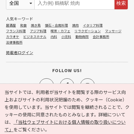
検索
人気キーワード
居酒屋
和食
焼き鳥
懐石・会席料理
焼肉
イタリア料理
フランス料理
アジア料理
喫茶・カフェ
リラクゼーション
マッサージ
カラオケ
ビジネスホテル
内科
小児科
動物病院
会計事務所
法律事務所
掲載者ログイン
FOLLOW US!
当サイトでは、利用者が当サイトを閲覧する際のサービス向
上およびサイトの利用状況把握のため、クッキー（Cookie）
を使用しています。当サイトでは閲覧を継続されることで、ク
e-NAVITA（イーナビタ）とは？
お気に入り
ヘルプ
ッキーの使用に同意されたものとみなします。詳細について
利用規約
個人情報の取り扱いについて
運営会社
は、
「当社ウェブサイトにおける個人情報の取り扱いについ
サイトマップ
広告掲載に関するお問い合わせ
て」
をご覧ください。