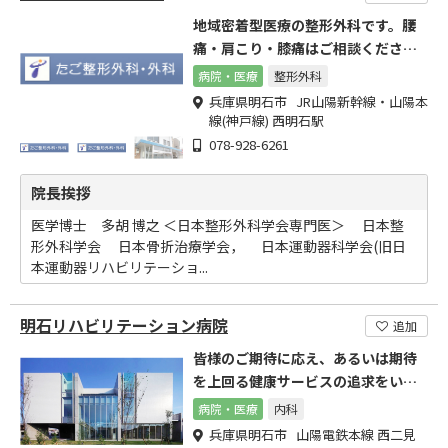
地域密着型医療の整形外科です。腰
痛・肩こり・膝痛はご相談くださ
い。
病院・医療
整形外科
兵庫県明石市 JR山陽新幹線・山陽本
線(神戸線) 西明石駅
078-928-6261
院長挨拶
医学博士 多胡 博之 ＜日本整形外科学会専門医＞ 日本整
形外科学会 日本骨折治療学会， 日本運動器科学会(旧日
本運動器リハビリテーショ...
明石リハビリテーション病院
追加
皆様のご期待に応え、あるいは期待
を上回る健康サービスの追求をいた
します。
病院・医療
内科
兵庫県明石市 山陽電鉄本線 西二見