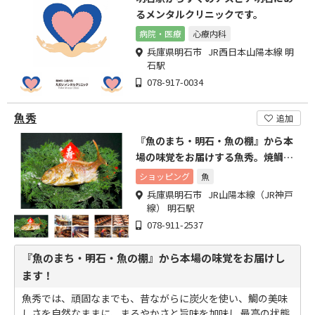
るメンタルクリニックです。
病院・医療
心療内科
兵庫県明石市 JR西日本山陽本線 明
石駅
078-917-0034
魚秀
追加
『魚のまち・明石・魚の棚』から本
場の味覚をお届けする魚秀。焼鯛・
味噌漬・焼魚の専門店。
ショッピング
魚
兵庫県明石市 JR山陽本線（JR神戸
線） 明石駅
078-911-2537
『魚のまち・明石・魚の棚』から本場の味覚をお届けし
ます！
魚秀では、頑固なまでも、昔ながらに炭火を使い、鯛の美味
しさを自然なままに、まろやかさと旨味を加味し 最高の状態