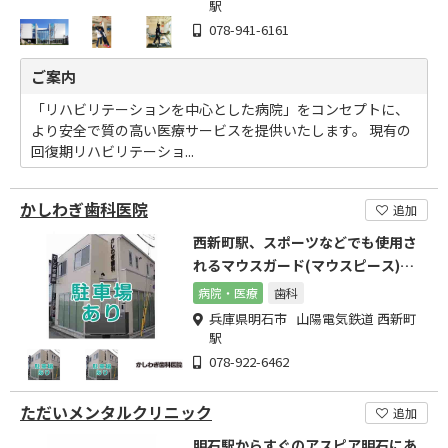
駅
078-941-6161
ご案内
「リハビリテーションを中心とした病院」をコンセプトに、
より安全で質の高い医療サービスを提供いたします。 現有の
回復期リハビリテーショ...
かしわぎ歯科医院
追加
西新町駅、スポーツなどでも使用さ
れるマウスガード(マウスピース)を
取り扱っています。
病院・医療
歯科
兵庫県明石市 山陽電気鉄道 西新町
駅
078-922-6462
ただいメンタルクリニック
追加
明石駅からすぐのアスピア明石にあ