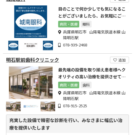
目のことで何か少しでも気になるこ
とがございましたら、お気軽にご来
院、ご相談ください。
病院・医療
眼科
兵庫県明石市 山陽電気鉄道本線 山
陽明石駅
078-939-2468
明石駅前歯科クリニック
追加
最先端の設備を取り揃え患者様へク
オリティの高い治療を提供させて頂
きます。
病院・医療
歯科
兵庫県明石市 山陽電気鉄道本線 山
陽明石駅
078-915-2525
充実した設備で精密な診断を行い、みなさまに幅広い治
療を提供いたします