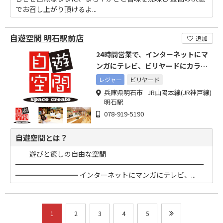
でお召し上がり頂けるよ...
自遊空間 明石駅前店
追加
24時間営業で、インターネットにマ
ンガにテレビ、ビリヤードにカラオ
ケ、卓球などなど使い放題
レジャー
ビリヤード
兵庫県明石市 JR山陽本線(JR神戸線)
明石駅
078-919-5190
自遊空間とは？
遊びと癒しの自由な空間
━━━━━━━━━━━━━━━━━━━━━━━━━━━
━━━━━━━━━ インターネットにマンガにテレビ、...
1
2
3
4
5