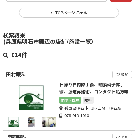
TOPページに戻る
検索結果
(兵庫県明石市周辺の店舗/施設一覧）
614件
田村眼科
追加
日帰り白内障手術、網膜硝子体手
術、涙道再建術、コンタクト処方等
病院・医療
眼科
兵庫県明石市 JR/山陽 明石駅
078-913-1010
城南眼科
追加