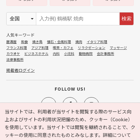
検索
人気キーワード
居酒屋
和食
焼き鳥
懐石・会席料理
焼肉
イタリア料理
フランス料理
アジア料理
喫茶・カフェ
リラクゼーション
マッサージ
カラオケ
ビジネスホテル
内科
小児科
動物病院
会計事務所
法律事務所
掲載者ログイン
FOLLOW US!
当サイトでは、利用者が当サイトを閲覧する際のサービス向
上およびサイトの利用状況把握のため、クッキー（Cookie）
を使用しています。当サイトでは閲覧を継続されることで、ク
e-NAVITA（イーナビタ）とは？
お気に入り
ヘルプ
ッキーの使用に同意されたものとみなします。詳細について
利用規約
個人情報の取り扱いについて
運営会社