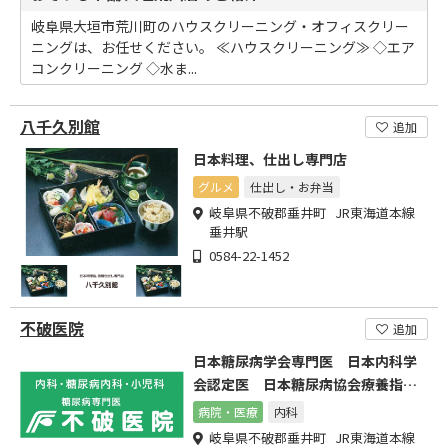
岐阜県大垣市荒川町のハウスクリーニング・オフィスクリー
ニングは、お任せください。 ≪ハウスクリーニング≫ ◇エア
コンクリーニング ◇水ま...
八千久別館
追加
日本料理、仕出し専門店
グルメ
仕出し・お弁当
岐阜県不破郡垂井町 JR東海道本線
垂井駅
0584-22-1452
不破医院
追加
日本糖尿病学会専門医 日本内科学
会認定医 日本糖尿病協会療養指導
医
病院・医療
内科
岐阜県不破郡垂井町 JR東海道本線