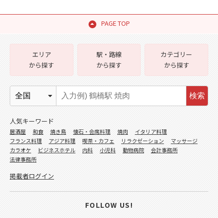
PAGE TOP
エリア
駅・路線
カテゴリー
から探す
から探す
から探す
検索
人気キーワード
居酒屋
和食
焼き鳥
懐石・会席料理
焼肉
イタリア料理
フランス料理
アジア料理
喫茶・カフェ
リラクゼーション
マッサージ
カラオケ
ビジネスホテル
内科
小児科
動物病院
会計事務所
法律事務所
掲載者ログイン
FOLLOW US!