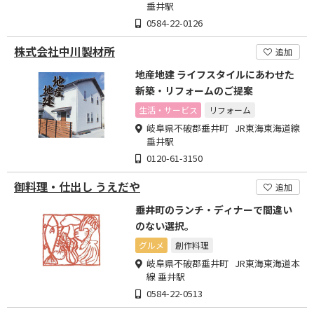
垂井駅
0584-22-0126
株式会社中川製材所
追加
地産地建 ライフスタイルにあわせた
新築・リフォームのご提案
生活・サービス
リフォーム
岐阜県不破郡垂井町 JR東海東海道線
垂井駅
0120-61-3150
御料理・仕出し うえだや
追加
垂井町のランチ・ディナーで間違い
のない選択。
グルメ
創作料理
岐阜県不破郡垂井町 JR東海東海道本
線 垂井駅
0584-22-0513