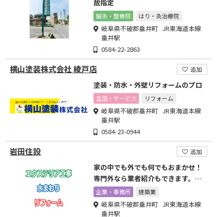
故指定
鍼灸・整骨院
はり・灸治療院
岐阜県不破郡垂井町 JR東海道本線
垂井駅
0584-22-2863
横山塗装株式会社 綾戸店
追加
塗装・防水・外壁リフォームのプロ
生活・サービス
リフォーム
岐阜県不破郡垂井町 JR東海道本線
垂井駅
0584-23-0944
岩田住設
追加
家の中でも外でも何でもおまかせ！
専門外なら業者紹介もできます。ま
ずはお電話を！
企業・事務所
建築業
岐阜県不破郡垂井町 JR東海道本線
垂井駅