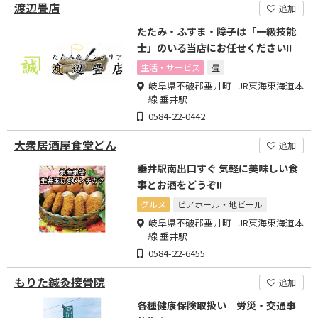
渡辺畳店
追加
たたみ・ふすま・障子は「一級技能
士」のいる当店にお任せください!!
生活・サービス
畳
岐阜県不破郡垂井町 JR東海東海道本
線 垂井駅
0584-22-0442
大衆居酒屋食堂どん
追加
垂井駅南出口すぐ 気軽に美味しい食
事とお酒をどうぞ!!
グルメ
ビアホール・地ビール
岐阜県不破郡垂井町 JR東海東海道本
線 垂井駅
0584-22-6455
もりた鍼灸接骨院
追加
各種健康保険取扱い 労災・交通事