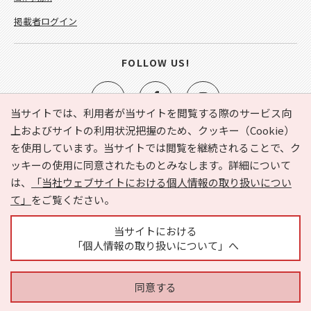
掲載者ログイン
FOLLOW US!
当サイトでは、利用者が当サイトを閲覧する際のサービス向
上およびサイトの利用状況把握のため、クッキー（Cookie）
を使用しています。当サイトでは閲覧を継続されることで、ク
e-NAVITA（イーナビタ）とは？
お気に入り
ヘルプ
ッキーの使用に同意されたものとみなします。詳細について
利用規約
個人情報の取り扱いについて
運営会社
は、
「当社ウェブサイトにおける個人情報の取り扱いについ
サイトマップ
広告掲載に関するお問い合わせ
て」
をご覧ください。
サイトの内容に関するお問い合わせ
当サイトにおける
「個人情報の取り扱いについて」へ
同意する
Copyright © HYOJITO.Co.,Ltd. All Rights Reserved.