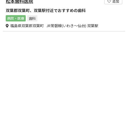
松本歯科医院
追加
双葉郡双葉町、双葉駅付近でおすすめの歯科
病院・医療
歯科
福島県双葉郡双葉町 JR常磐線(いわき～仙台) 双葉駅