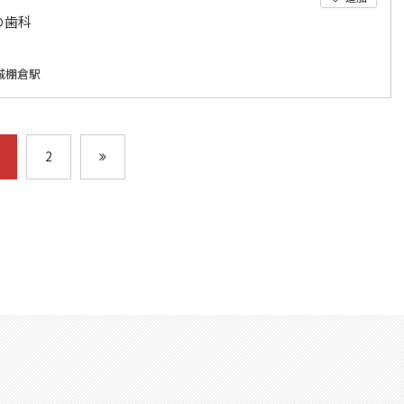
の歯科
城棚倉駅
2