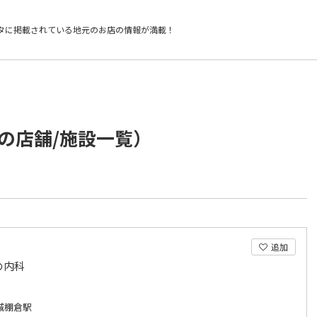
タに掲載されている
地元のお店の情報が満載！
の店舗/施設一覧）
追加
の内科
城棚倉駅