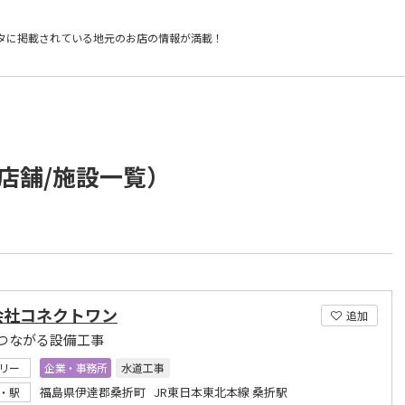
タに掲載されている
地元のお店の情報が満載！
店舗/施設一覧）
会社コネクトワン
追加
つながる設備工事
リー
企業・事務所
水道工事
福島県伊達郡桑折町 JR東日本東北本線 桑折駅
・駅