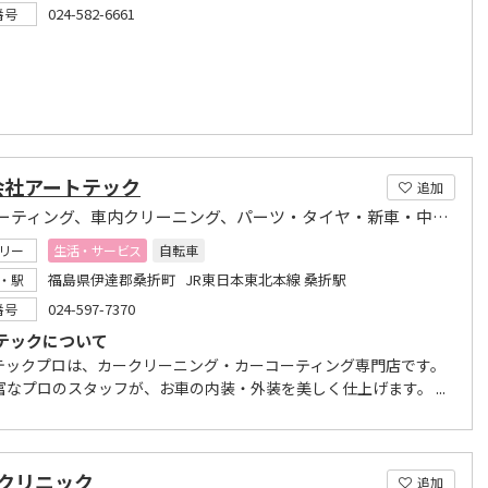
024-582-6661
番号
会社アートテック
追加
カーコーティング、車内クリーニング、パーツ・タイヤ・新車・中古車販売
リー
生活・サービス
自転車
福島県伊達郡桑折町 JR東日本東北本線 桑折駅
・駅
024-597-7370
番号
テックについて
テックプロは、カークリーニング・カーコーティング専門店です。
富なプロのスタッフが、お車の内装・外装を美しく仕上げます。 ...
クリニック
追加