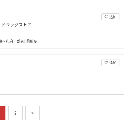
追加
・ドラッグストア
磯～利府・盛岡) 桑折駅
追加
2