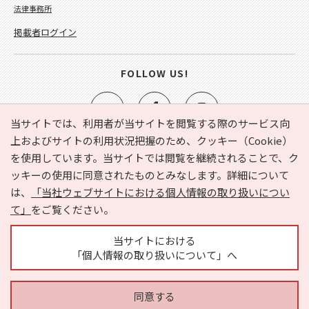
法律事務所
掲載者ログイン
FOLLOW US!
当サイトでは、利用者が当サイトを閲覧する際のサービス向
上およびサイトの利用状況把握のため、クッキー（Cookie）
を使用しています。当サイトでは閲覧を継続されることで、ク
e-NAVITA（イーナビタ）とは？
お気に入り
ヘルプ
ッキーの使用に同意されたものとみなします。詳細について
利用規約
個人情報の取り扱いについて
運営会社
は、
「当社ウェブサイトにおける個人情報の取り扱いについ
サイトマップ
広告掲載に関するお問い合わせ
て」
をご覧ください。
サイトの内容に関するお問い合わせ
当サイトにおける
「個人情報の取り扱いについて」へ
同意する