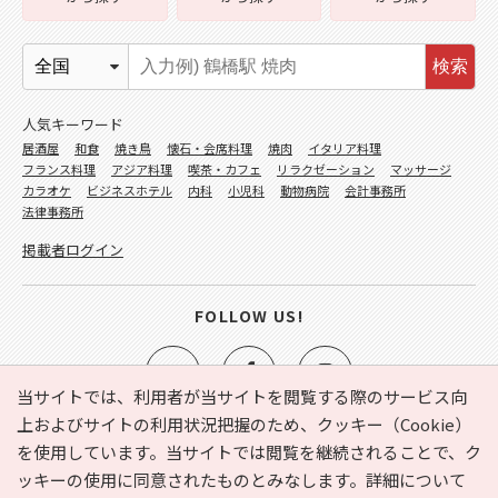
検索
人気キーワード
居酒屋
和食
焼き鳥
懐石・会席料理
焼肉
イタリア料理
フランス料理
アジア料理
喫茶・カフェ
リラクゼーション
マッサージ
カラオケ
ビジネスホテル
内科
小児科
動物病院
会計事務所
法律事務所
掲載者ログイン
FOLLOW US!
当サイトでは、利用者が当サイトを閲覧する際のサービス向
上およびサイトの利用状況把握のため、クッキー（Cookie）
を使用しています。当サイトでは閲覧を継続されることで、ク
e-NAVITA（イーナビタ）とは？
お気に入り
ヘルプ
ッキーの使用に同意されたものとみなします。詳細について
利用規約
個人情報の取り扱いについて
運営会社