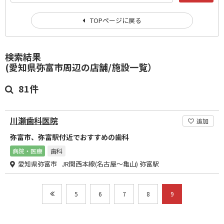
TOPページに戻る
検索結果
(愛知県弥富市周辺の店舗/施設一覧）
81件
川瀬歯科医院
追加
弥富市、弥富駅付近でおすすめの歯科
病院・医療
歯科
愛知県弥富市 JR関西本線(名古屋～亀山) 弥富駅
5
6
7
8
9