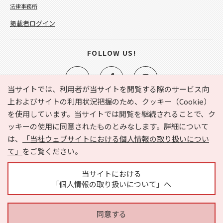
法律事務所
掲載者ログイン
FOLLOW US!
当サイトでは、利用者が当サイトを閲覧する際のサービス向
上およびサイトの利用状況把握のため、クッキー（Cookie）
を使用しています。当サイトでは閲覧を継続されることで、ク
e-NAVITA（イーナビタ）とは？
お気に入り
ヘルプ
ッキーの使用に同意されたものとみなします。詳細について
利用規約
個人情報の取り扱いについて
運営会社
は、
「当社ウェブサイトにおける個人情報の取り扱いについ
サイトマップ
広告掲載に関するお問い合わせ
て」
をご覧ください。
サイトの内容に関するお問い合わせ
当サイトにおける
「個人情報の取り扱いについて」へ
同意する