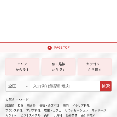
PAGE TOP
エリア
駅・路線
カテゴリー
から探す
から探す
から探す
検索
人気キーワード
居酒屋
和食
焼き鳥
懐石・会席料理
焼肉
イタリア料理
フランス料理
アジア料理
喫茶・カフェ
リラクゼーション
マッサージ
カラオケ
ビジネスホテル
内科
小児科
動物病院
会計事務所