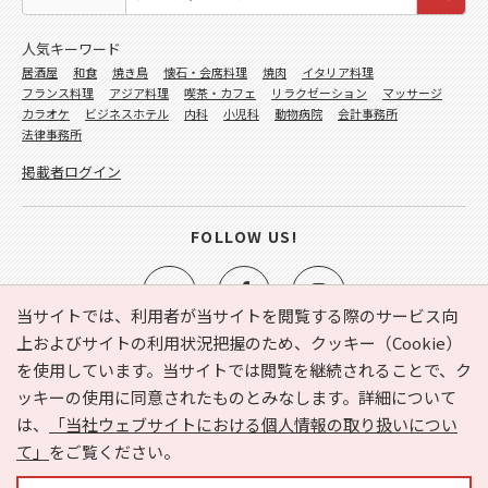
人気キーワード
居酒屋
和食
焼き鳥
懐石・会席料理
焼肉
イタリア料理
フランス料理
アジア料理
喫茶・カフェ
リラクゼーション
マッサージ
カラオケ
ビジネスホテル
内科
小児科
動物病院
会計事務所
法律事務所
掲載者ログイン
FOLLOW US!
当サイトでは、利用者が当サイトを閲覧する際のサービス向
上およびサイトの利用状況把握のため、クッキー（Cookie）
を使用しています。当サイトでは閲覧を継続されることで、ク
e-NAVITA（イーナビタ）とは？
お気に入り
ヘルプ
ッキーの使用に同意されたものとみなします。詳細について
利用規約
個人情報の取り扱いについて
運営会社
は、
「当社ウェブサイトにおける個人情報の取り扱いについ
サイトマップ
広告掲載に関するお問い合わせ
て」
をご覧ください。
サイトの内容に関するお問い合わせ