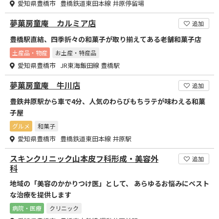
愛知県豊橋市 豊橋鉄道東田本線 井原停留場
夢菓房童庵 カルミア店
追加
豊橋駅直結、四季折々の和菓子が取り揃えてある老舗和菓子店
土産品・物産
お土産・特産品
愛知県豊橋市 JR東海飯田線 豊橋駅
夢菓房童庵 牛川店
追加
豊鉄井原駅から車で4分、人気のわらびもちラテが味わえる和菓
子屋
グルメ
和菓子
愛知県豊橋市 豊橋鉄道東田本線 井原駅
スキンクリニック山本皮フ科形成・美容外
追加
科
地域の「美容のかかりつけ医」として、 あらゆるお悩みにベスト
な治療を提供します
病院・医療
クリニック