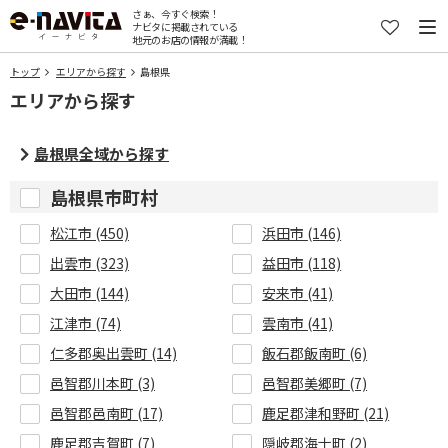
さぁ、今すぐ検索！
ナビタに掲載されている
地元のお店の情報が満載！
トップ
エリアから探す
島根県
エリアから探す
島根県全域から探す
島根県市町村
松江市 (450)
浜田市 (146)
出雲市 (323)
益田市 (118)
大田市 (144)
安来市 (41)
江津市 (74)
雲南市 (41)
仁多郡奥出雲町 (14)
飯石郡飯南町 (6)
邑智郡川本町 (3)
邑智郡美郷町 (7)
邑智郡邑南町 (17)
鹿足郡津和野町 (21)
鹿足郡吉賀町 (7)
隠岐郡海士町 (2)