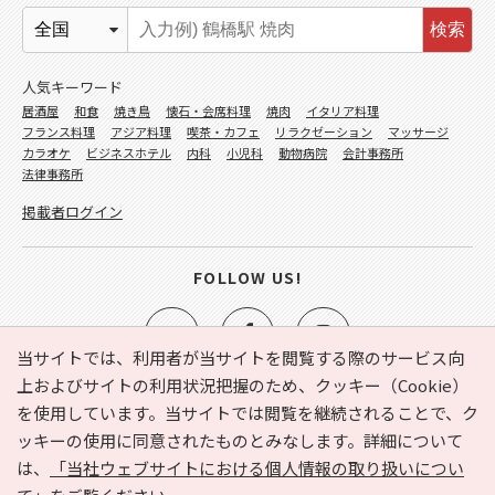
検索
人気キーワード
居酒屋
和食
焼き鳥
懐石・会席料理
焼肉
イタリア料理
フランス料理
アジア料理
喫茶・カフェ
リラクゼーション
マッサージ
カラオケ
ビジネスホテル
内科
小児科
動物病院
会計事務所
法律事務所
掲載者ログイン
FOLLOW US!
当サイトでは、利用者が当サイトを閲覧する際のサービス向
上およびサイトの利用状況把握のため、クッキー（Cookie）
を使用しています。当サイトでは閲覧を継続されることで、ク
e-NAVITA（イーナビタ）とは？
お気に入り
ヘルプ
ッキーの使用に同意されたものとみなします。詳細について
利用規約
個人情報の取り扱いについて
運営会社
は、
「当社ウェブサイトにおける個人情報の取り扱いについ
サイトマップ
広告掲載に関するお問い合わせ