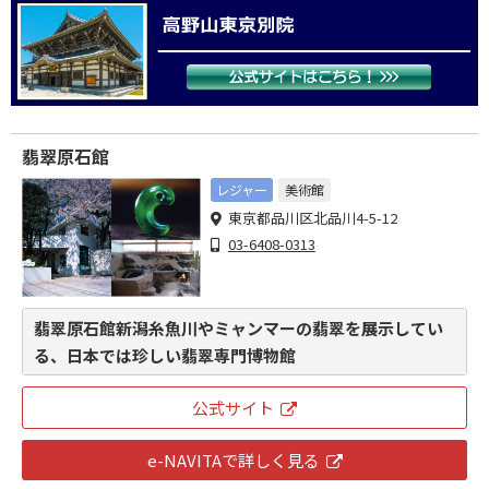
翡翠原石館
レジャー
美術館
東京都品川区北品川4-5-12
03-6408-0313
翡翠原石館新潟糸魚川やミャンマーの翡翠を展示してい
る、日本では珍しい翡翠専門博物館
公式サイト
e-NAVITAで詳しく見る