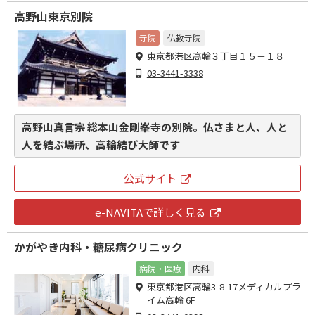
高野山東京別院
寺院
仏教寺院
東京都港区高輪３丁目１５－１８
03-3441-3338
高野山真言宗 総本山金剛峯寺の別院。仏さまと人、人と
人を結ぶ場所、高輪結び大師です
公式サイト
e-NAVITAで詳しく見る
かがやき内科・糖尿病クリニック
病院・医療
内科
東京都港区高輪3-8-17メディカルプラ
イム高輪 6F