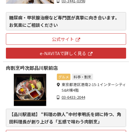
03-3441-0398
糖尿病・甲状腺治療など専門医が真摯に向き合います。
お気楽にご相談ください
公式サイト
e-NAVITAで詳しく見る
肉割烹吟次郎品川駅前店
グルメ
料亭・割烹
東京都港区港南2-15-1インターシティ
S&R棟4階
03-6433-2044
【品川駅直結】 “料理の鉄人”中村孝明氏を師に持つ、角
田料理長が創り上げる「五感で味わう肉割烹」