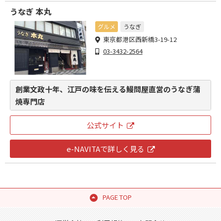
うなぎ 本丸
グルメ
うなぎ
東京都港区西新橋3-19-12
03-3432-2564
創業文政十年、江戸の味を伝える鰻問屋直営のうなぎ蒲
焼専門店
公式サイト
e-NAVITAで詳しく見る
PAGE TOP