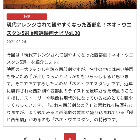
趣味
現代アレンジされて観やすくなった西部劇！ネオ・ウエ
スタン5選 #厳選映画ナビ Vol.20
2021.08.24
今回は「現代アレンジされて観やすくなった西部劇！ネオ・ウエ
スタン5選」を紹介します。
映画の一大ジャンルを誇る西部劇ですが、名作の中には古い映画
も多いため手が出しづらいというかたもいらっしゃると思いま
す。そこでおすすめしたいのが「ネオ・ウエスタン」です。近年
に製作された西部劇や西部劇のテイストを反映させた映画のこと
を指し、ストーリーや映像も現代的になっているためとても観や
すくなっています。「これも西部劇なの？」と思われる映画もあ
りますが、よく観てみると西部劇の要素が盛り込まれている「隠
れ西部劇」があるのも「ネオ・ウエスタン」の特徴です。
6
7
8
9
10