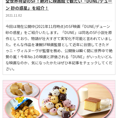
全世界待望のSF！絶対に映画館で観たい「DUNE/デュー
ン 砂の惑星」を紹介！
2021.11.02
今回は現在公開中(2021年11月時点)のSF映画「DUNE/デューン
砂の惑星」をご紹介いたします。「DUNE」は同名のSF小説を原
作としており、物語が壮大すぎて実写化不可能と言われていまし
た。そんな作品を凄腕SF映画監督として近年に台頭してきたド
ゥニ・ヴィルヌーヴが監督を務め、公開後は瞬く間に世界中で絶
賛の嵐！今年No.1の映画と評価される「DUNE」がいったいどん
な映画なのか、気になったかたはぜひ本記事をチェックしてくだ
さい。