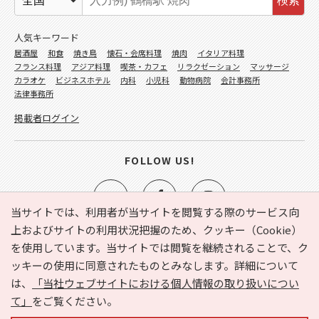
検索
人気キーワード
居酒屋
和食
焼き鳥
懐石・会席料理
焼肉
イタリア料理
フランス料理
アジア料理
喫茶・カフェ
リラクゼーション
マッサージ
カラオケ
ビジネスホテル
内科
小児科
動物病院
会計事務所
法律事務所
掲載者ログイン
FOLLOW US!
当サイトでは、利用者が当サイトを閲覧する際のサービス向
上およびサイトの利用状況把握のため、クッキー（Cookie）
を使用しています。当サイトでは閲覧を継続されることで、ク
e-NAVITA（イーナビタ）とは？
お気に入り
ヘルプ
ッキーの使用に同意されたものとみなします。詳細について
利用規約
個人情報の取り扱いについて
運営会社
は、
「当社ウェブサイトにおける個人情報の取り扱いについ
サイトマップ
広告掲載に関するお問い合わせ
て」
をご覧ください。
サイトの内容に関するお問い合わせ