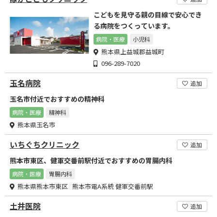
こどもを見守る親の目線で安心でき
る病院をつくっています。
病院・医療
小児科
熊本県上益城郡益城町
096-289-7020
玉名病院
追加
玉名市付近でおすすめの精神科
病院・医療
精神科
熊本県玉名市
いちぐちクリニック
追加
熊本市東区、健軍交番前駅付近でおすすめの胃腸内科
病院・医療
胃腸内科
熊本県熊本市東区 熊本市電A系統 健軍交番前駅
土井医院
追加