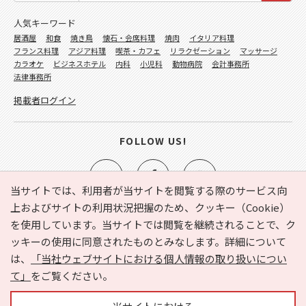
人気キーワード
居酒屋
和食
焼き鳥
懐石・会席料理
焼肉
イタリア料理
フランス料理
アジア料理
喫茶・カフェ
リラクゼーション
マッサージ
カラオケ
ビジネスホテル
内科
小児科
動物病院
会計事務所
法律事務所
掲載者ログイン
FOLLOW US!
当サイトでは、利用者が当サイトを閲覧する際のサービス向
上およびサイトの利用状況把握のため、クッキー（Cookie）
を使用しています。当サイトでは閲覧を継続されることで、ク
e-NAVITA（イーナビタ）とは？
お気に入り
ヘルプ
ッキーの使用に同意されたものとみなします。詳細について
利用規約
個人情報の取り扱いについて
運営会社
は、
「当社ウェブサイトにおける個人情報の取り扱いについ
サイトマップ
広告掲載に関するお問い合わせ
て」
をご覧ください。
サイトの内容に関するお問い合わせ