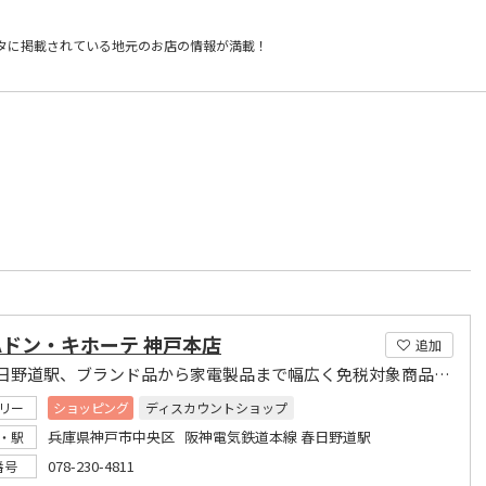
タに掲載されている
地元のお店の情報が満載！
Aドン・キホーテ 神戸本店
追加
阪神春日野道駅、ブランド品から家電製品まで幅広く免税対象商品をお安く品揃えしております。
リー
ショッピング
ディスカウントショップ
兵庫県神戸市中央区 阪神電気鉄道本線 春日野道駅
・駅
078-230-4811
番号