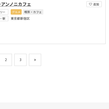
チアンノニカフェ
追加
リー
グルメ
喫茶・カフェ
東京都新宿区
・駅
2
3