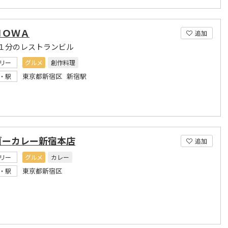
ＮＯＷＡ
追加
１分のレストランビル
リー
グルメ
創作料理
東京都新宿区 新宿駅
・駅
ゴーカレー新宿本店
追加
リー
グルメ
カレー
東京都新宿区
・駅