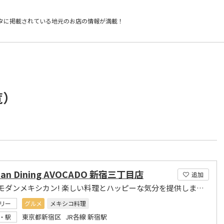
タに掲載されている
地元のお店の情報が満載！
覧）
can Dining AVOCADO 新宿三丁目店
追加
楽しいモダンメキシカン! 楽しい料理とハッピーな気分を提供します。
リー
グルメ
メキシコ料理
東京都新宿区 JR各線 新宿駅
・駅