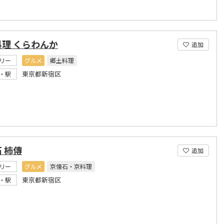
理 くらわんか
追加
リー
グルメ
郷土料理
東京都新宿区
・駅
 柿傳
追加
リー
グルメ
京懐石・京料理
東京都新宿区
・駅