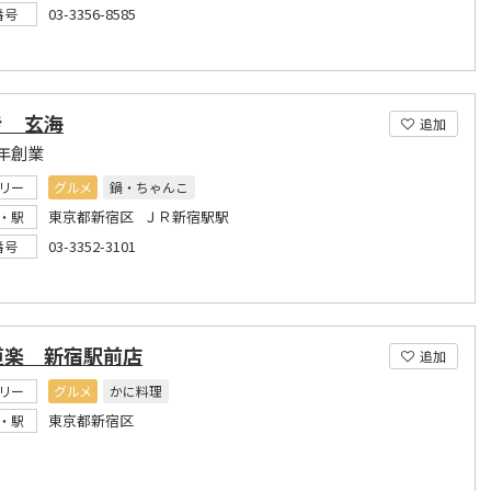
03-3356-8585
番号
き 玄海
追加
年創業
リー
グルメ
鍋・ちゃんこ
東京都新宿区 ＪＲ新宿駅駅
・駅
03-3352-3101
番号
道楽 新宿駅前店
追加
リー
グルメ
かに料理
東京都新宿区
・駅