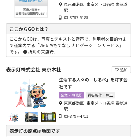
東京都港区 東京メトロ各線 表参道
駅
03-3797-5185
ここからGOとは？
ここからGOは、写真とテキストと音声で、利用者を目的地ま
で道案内する「Web おもてなし ナビゲーション サービス」
です。 ● 折角の来店希...
表示灯株式会社 東京本社
追加
生活する人々の「しるべ」を灯す会
社です
企業・事務所
看板製作・施工
東京都港区 東京メトロ各線 表参道
駅
03-3797-4711
表示灯の原点は地図です