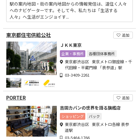
駅の案内地図・街の案内地図からの情報発信は、道住く人々
へのナビゲーターです。そして今、私たちは「生活する
人々」へ生活がエンジョイす...
東京都住宅供給公社
追加
ＪＫＫ東京
企業・事務所
各種団体事務所
東京都渋谷区 東京メトロ銀座線・千
代田線・半蔵門線 「表参道」駅
03-3409-2261
PORTER
追加
吉田カバンの世界を語る旗艦店
ショッピング
バック
東京都渋谷区 東京メトロ各線 表参
道駅
03-5464-1766