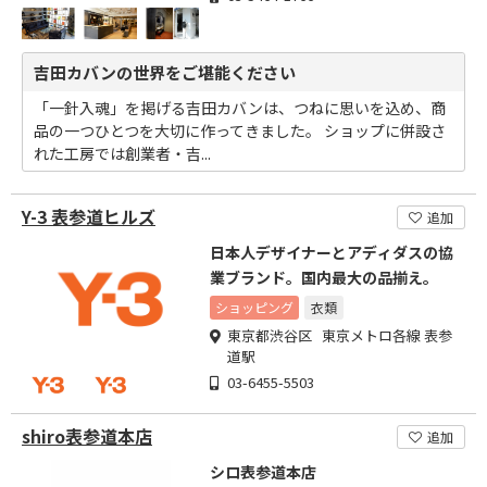
吉田カバンの世界をご堪能ください
「一針入魂」を掲げる吉田カバンは、つねに思いを込め、商
品の一つひとつを大切に作ってきました。 ショップに併設さ
れた工房では創業者・吉...
Y-3 表参道ヒルズ
追加
日本人デザイナーとアディダスの協
業ブランド。国内最大の品揃え。
ショッピング
衣類
東京都渋谷区 東京メトロ各線 表参
道駅
03-6455-5503
shiro表参道本店
追加
シロ表参道本店