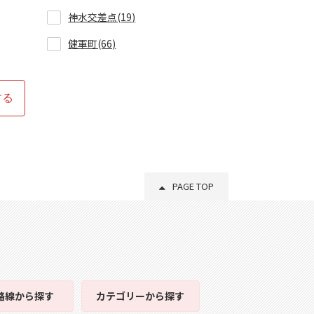
神水交差点(19)
健軍町(66)
する
PAGE TOP
路線
から探す
カテゴリー
から探す