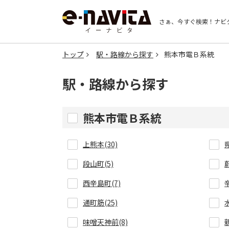
さぁ、今すぐ検索！
ナビ
トップ
駅・路線から探す
熊本市電Ｂ系統
駅・路線から探す
熊本市電Ｂ系統
上熊本(30)
段山町(5)
西辛島町(7)
通町筋(25)
味噌天神前(8)