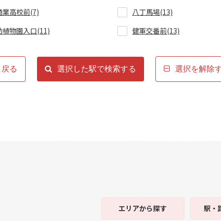
商業高校前(7)
八丁馬場(13)
動植物園入口(11)
健軍交番前(13)
戻る
選択した駅で検索する
選択を解除
エリア
から探す
駅・