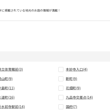
タに掲載されている
地元のお店の情報が満載！
県立体育館前(3)
本妙寺入口(4)
蔚山町(9)
新町(9)
辛島町(11)
花畑町(9)
水道町(16)
九品寺交差点(14)
新水前寺駅前(14)
国府(7)