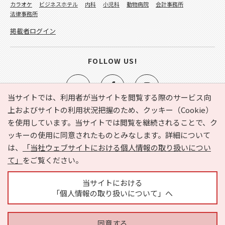
カラオケ
ビジネスホテル
内科
小児科
動物病院
会計事務所
法律事務所
掲載者ログイン
FOLLOW US!
当サイトでは、利用者が当サイトを閲覧する際のサービス向
上およびサイトの利用状況把握のため、クッキー（Cookie）
を使用しています。当サイトでは閲覧を継続されることで、ク
e-NAVITA（イーナビタ）とは？
お気に入り
ヘルプ
ッキーの使用に同意されたものとみなします。詳細について
利用規約
個人情報の取り扱いについて
運営会社
は、
「当社ウェブサイトにおける個人情報の取り扱いについ
サイトマップ
広告掲載に関するお問い合わせ
て」
をご覧ください。
サイトの内容に関するお問い合わせ
当サイトにおける
「個人情報の取り扱いについて」へ
同意する