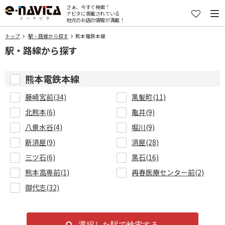
さぁ、今すぐ検索！
ナビタに掲載されている
地元のお店の情報が満載！
トップ
駅・路線から探す
熊本電鉄本線
駅・路線から探す
熊本電鉄本線
藤崎宮前(34)
黒髪町(11)
北熊本(6)
亀井(9)
八景水谷(4)
堀川(9)
新須屋(9)
須屋(28)
三ツ石(6)
黒石(16)
熊本高専前(1)
再春医療センター前(2)
御代志(32)
選択した駅で検索する