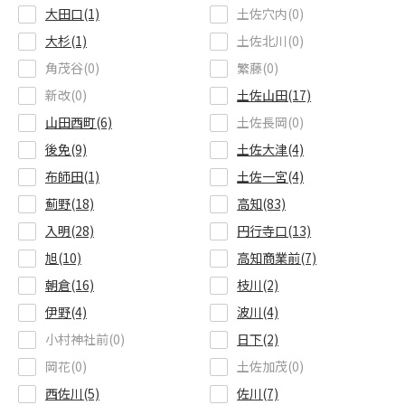
大田口(1)
土佐穴内(0)
大杉(1)
土佐北川(0)
角茂谷(0)
繁藤(0)
新改(0)
土佐山田(17)
山田西町(6)
土佐長岡(0)
後免(9)
土佐大津(4)
布師田(1)
土佐一宮(4)
薊野(18)
高知(83)
入明(28)
円行寺口(13)
旭(10)
高知商業前(7)
朝倉(16)
枝川(2)
伊野(4)
波川(4)
小村神社前(0)
日下(2)
岡花(0)
土佐加茂(0)
西佐川(5)
佐川(7)