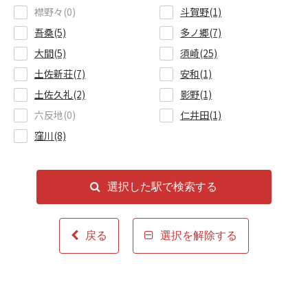
襟野々(0)
斗賀野(1)
吾桑(5)
多ノ郷(7)
大間(5)
須崎(25)
土佐新荘(7)
安和(1)
土佐久礼(2)
影野(1)
六反地(0)
仁井田(1)
窪川(8)
選択した駅で検索する
戻る
選択を解除する