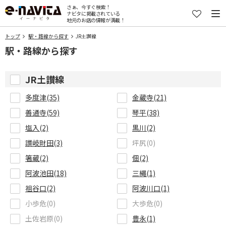
さぁ、今すぐ検索！
ナビタに掲載されている
地元のお店の情報が満載！
トップ
駅・路線から探す
JR土讃線
駅・路線から探す
JR土讃線
多度津(35)
金蔵寺(21)
善通寺(59)
琴平(38)
塩入(2)
黒川(2)
讃岐財田(3)
坪尻(0)
箸蔵(2)
佃(2)
阿波池田(18)
三縄(1)
祖谷口(2)
阿波川口(1)
小歩危(0)
大歩危(0)
土佐岩原(0)
豊永(1)