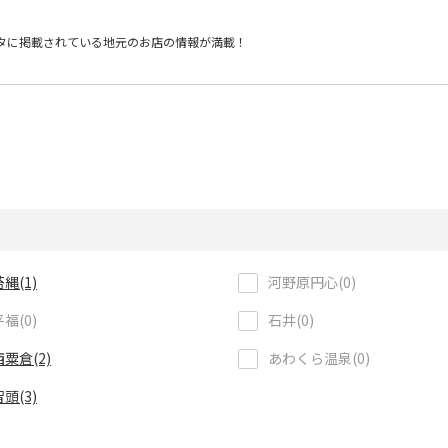
タに掲載されている
地元のお店の情報が満載！
苔縄(1)
河野原円心(0)
平福(0)
石井(0)
西粟倉(2)
あわくら温泉(0)
智頭(3)