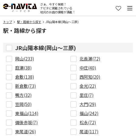
さぁ、今すぐ検索！
ナビタに掲載されている
地元のお店の情報が満載！
トップ
駅・路線から探す
JR山陽本線(岡山～三原)
駅・路線から探す
JR山陽本線(岡山～三原)
岡山(233)
北長瀬(72)
庭瀬(38)
中庄(40)
倉敷(138)
西阿知(20)
新倉敷(73)
金光(22)
鴨方(32)
里庄(7)
笠岡(50)
大門(29)
東福山(114)
福山(242)
備後赤坂(7)
松永(72)
東尾道(26)
尾道(117)