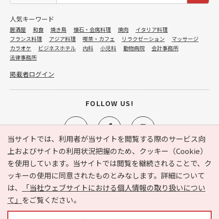
人気キーワード
居酒屋
和食
焼き鳥
懐石・会席料理
焼肉
イタリア料理
フランス料理
アジア料理
喫茶・カフェ
リラクゼーション
マッサージ
カラオケ
ビジネスホテル
内科
小児科
動物病院
会計事務所
法律事務所
掲載者ログイン
FOLLOW US!
当サイトでは、利用者が当サイトを閲覧する際のサービス向
上およびサイトの利用状況把握のため、クッキー（Cookie）
を使用しています。当サイトでは閲覧を継続されることで、ク
e-NAVITA（イーナビタ）とは？
お気に入り
ヘルプ
ッキーの使用に同意されたものとみなします。詳細について
利用規約
個人情報の取り扱いについて
運営会社
は、
「当社ウェブサイトにおける個人情報の取り扱いについ
サイトマップ
広告掲載に関するお問い合わせ
て」
をご覧ください。
サイトの内容に関するお問い合わせ