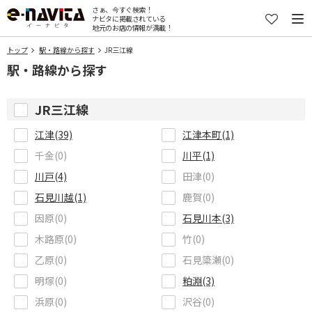
さぁ、今すぐ検索！
ナビタに掲載されている
地元のお店の情報が満載！
トップ
駅・路線から探す
JR三江線
駅・路線から探す
JR三江線
江津(39)
江津本町(1)
千金(0)
川平(1)
川戸(4)
田津(0)
石見川越(1)
鹿賀(0)
因原(0)
石見川本(3)
木路原(0)
竹(0)
乙原(0)
石見簗瀬(0)
明塚(0)
粕淵(3)
浜原(0)
沢谷(0)