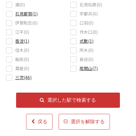
潮(0)
石見松原(0)
石見都賀(1)
宇都井(0)
伊賀和志(0)
口羽(0)
江平(0)
作木口(0)
香淀(1)
式敷(1)
信木(0)
所木(0)
船佐(0)
長谷(0)
粟屋(0)
尾関山(7)
三次(46)
選択した駅で検索する
戻る
選択を解除する