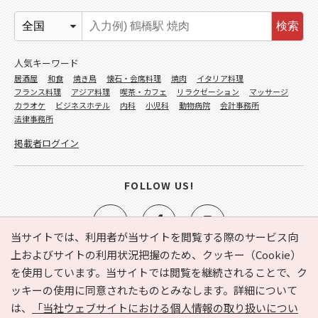
検索
人気キーワード
居酒屋
和食
焼き鳥
懐石・会席料理
焼肉
イタリア料理
フランス料理
アジア料理
喫茶・カフェ
リラクゼーション
マッサージ
カラオケ
ビジネスホテル
内科
小児科
動物病院
会計事務所
法律事務所
掲載者ログイン
FOLLOW US!
当サイトでは、利用者が当サイトを閲覧する際のサービス向
上およびサイトの利用状況把握のため、クッキー（Cookie）
を使用しています。当サイトでは閲覧を継続されることで、ク
e-NAVITA（イーナビタ）とは？
お気に入り
ヘルプ
ッキーの使用に同意されたものとみなします。詳細について
利用規約
個人情報の取り扱いについて
運営会社
は、
「当社ウェブサイトにおける個人情報の取り扱いについ
サイトマップ
広告掲載に関するお問い合わせ