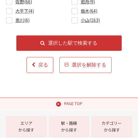
佐野(66)
岩舟(9)
大平下(4)
栃木(64)
思川(6)
小山(163)
選択した駅で検索する
戻る
選択を解除する
PAGE TOP
エリア
駅・路線
カテゴリー
から探す
から探す
から探す