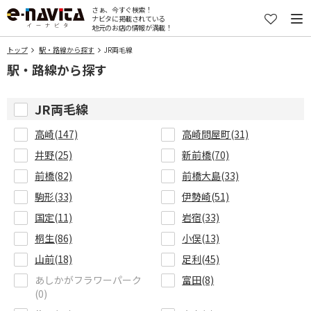
さぁ、今すぐ検索！
ナビタに掲載されている
地元のお店の情報が満載！
トップ
駅・路線から探す
JR両毛線
駅・路線から探す
JR両毛線
高崎(147)
高崎問屋町(31)
井野(25)
新前橋(70)
前橋(82)
前橋大島(33)
駒形(33)
伊勢崎(51)
国定(11)
岩宿(33)
桐生(86)
小俣(13)
山前(18)
足利(45)
あしかがフラワーパーク
富田(8)
(0)