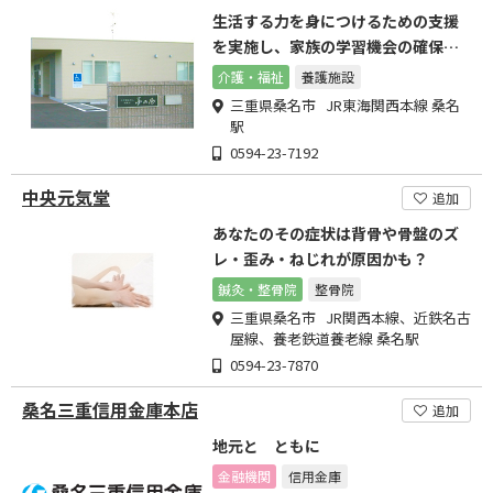
生活する力を身につけるための支援
を実施し、家族の学習機会の確保も
計画していきます。
介護・福祉
養護施設
三重県桑名市 JR東海関西本線 桑名
駅
0594-23-7192
中央元気堂
追加
あなたのその症状は背骨や骨盤のズ
レ・歪み・ねじれが原因かも？
鍼灸・整骨院
整骨院
三重県桑名市 JR関西本線、近鉄名古
屋線、養老鉄道養老線 桑名駅
0594-23-7870
桑名三重信用金庫本店
追加
地元と ともに
金融機関
信用金庫