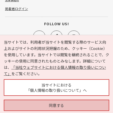
掲載者ログイン
FOLLOW US!
当サイトでは、利用者が当サイトを閲覧する際のサービス向
上およびサイトの利用状況把握のため、クッキー（Cookie）
を使用しています。当サイトでは閲覧を継続されることで、ク
e-NAVITA（イーナビタ）とは？
お気に入り
ヘルプ
ッキーの使用に同意されたものとみなします。詳細について
利用規約
個人情報の取り扱いについて
運営会社
は、
「当社ウェブサイトにおける個人情報の取り扱いについ
サイトマップ
広告掲載に関するお問い合わせ
て」
をご覧ください。
サイトの内容に関するお問い合わせ
当サイトにおける
「個人情報の取り扱いについて」へ
同意する
Copyright © HYOJITO.Co.,Ltd. All Rights Reserved.