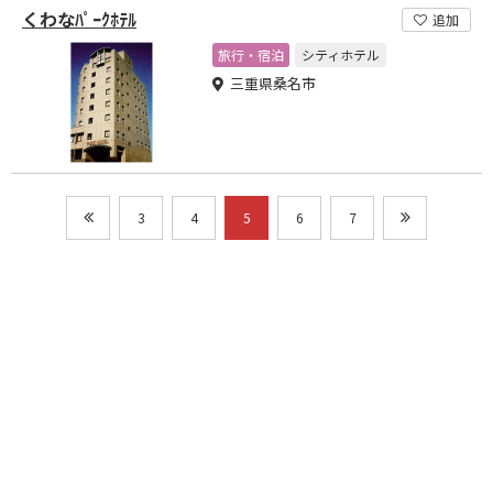
くわなﾊﾟｰｸﾎﾃﾙ
追加
旅行・宿泊
シティホテル
三重県桑名市
3
4
5
6
7