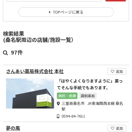
TOPページに戻る
検索結果
(桑名駅周辺の店舗/施設一覧）
97件
さんあい薬局株式会社 本社
追加
「はやくよくなりますように」薬っ
てそんな手紙でもあります。
病院・医療
調剤薬局
三重県桑名市 JR東海関西本線 桑名
駅
0594-84-7611
夢の風
追加