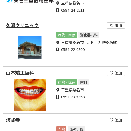
三重県桑名市
0594-24-2511
久瀬クリニック
追加
病院・医療
消化器内科
三重県桑名市 ＪＲ・近鉄桑名駅
0594-22-0800
山本矯正歯科
追加
病院・医療
歯科
三重県桑名市
0594-23-5468
海蔵寺
追加
寺院
仏教寺院