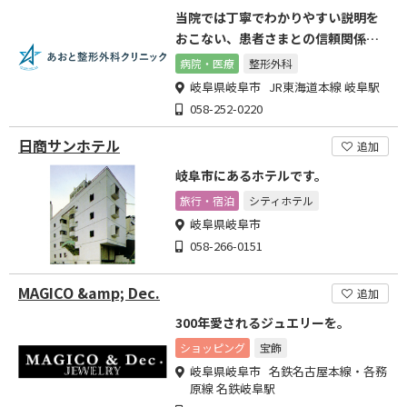
当院では丁寧でわかりやすい説明を
おこない、患者さまとの信頼関係を
築いていくことに努めます。
病院・医療
整形外科
岐阜県岐阜市 JR東海道本線 岐阜駅
058-252-0220
日商サンホテル
追加
岐阜市にあるホテルです。
旅行・宿泊
シティホテル
岐阜県岐阜市
058-266-0151
MAGICO &amp; Dec.
追加
300年愛されるジュエリーを。
ショッピング
宝飾
岐阜県岐阜市 名鉄名古屋本線・各務
原線 名鉄岐阜駅