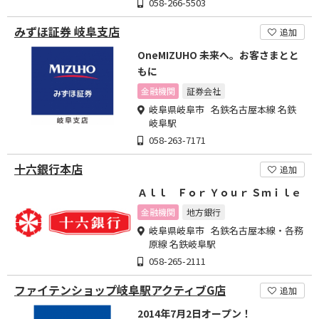
058-266-5503
みずほ証券 岐阜支店
追加
OneMIZUHO 未来へ。お客さまとと
もに
金融機関
証券会社
岐阜県岐阜市 名鉄名古屋本線 名鉄
岐阜駅
058-263-7171
十六銀行本店
追加
Ａｌｌ Ｆｏｒ Ｙｏｕｒ Ｓｍｉｌｅ
金融機関
地方銀行
岐阜県岐阜市 名鉄名古屋本線・各務
原線 名鉄岐阜駅
058-265-2111
ファイテンショップ岐阜駅アクティブG店
追加
2014年7月2日オープン！