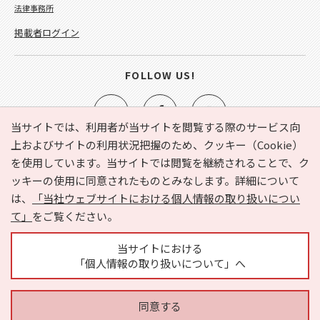
法律事務所
掲載者ログイン
FOLLOW US!
当サイトでは、利用者が当サイトを閲覧する際のサービス向
上およびサイトの利用状況把握のため、クッキー（Cookie）
を使用しています。当サイトでは閲覧を継続されることで、ク
e-NAVITA（イーナビタ）とは？
お気に入り
ヘルプ
ッキーの使用に同意されたものとみなします。詳細について
利用規約
個人情報の取り扱いについて
運営会社
は、
「当社ウェブサイトにおける個人情報の取り扱いについ
サイトマップ
広告掲載に関するお問い合わせ
て」
をご覧ください。
サイトの内容に関するお問い合わせ
当サイトにおける
「個人情報の取り扱いについて」へ
同意する
Copyright © HYOJITO.Co.,Ltd. All Rights Reserved.