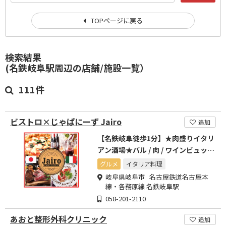
TOPページに戻る
検索結果
(名鉄岐阜駅周辺の店舗/施設一覧）
111件
ビストロ×じゃぱにーず Jairo
追加
【名鉄岐阜徒歩1分】★肉盛りイタリ
アン酒場★バル / 肉 / ワインビュッフ
ェ
グルメ
イタリア料理
岐阜県岐阜市 名古屋鉄道名古屋本
線・各務原線 名鉄岐阜駅
058-201-2110
あおと整形外科クリニック
追加