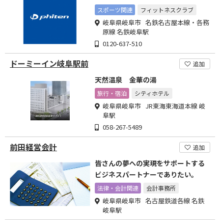
スポーツ関連
フィットネスクラブ
岐阜県岐阜市 名鉄名古屋本線・各務
原線 名鉄岐阜駅
0120-637-510
ドーミーイン岐阜駅前
追加
天然温泉 金華の湯
旅行・宿泊
シティホテル
岐阜県岐阜市 JR東海東海道本線 岐
阜駅
058-267-5489
前田経営会計
追加
皆さんの夢への実現をサポートする
ビジネスパートナーでありたい。
法律・会計関連
会計事務所
岐阜県岐阜市 名古屋鉄道各線 名鉄
岐阜駅