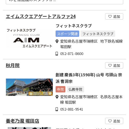
エイムスクエアゲートアルファ24
追加
フィットネスクラブ
スポーツ関連
フィットネスクラブ
愛知県名古屋市瑞穂区 地下鉄名城線
堀田駅
052-871-8600
秋月院
追加
創建 慶長3年(1598年) 山号 弓頭山 宗
派 曹洞宗
寺院
仏教寺院
愛知県名古屋市瑞穂区 名鉄名古屋本
線 堀田駅
052-881-9541
養老乃瀧 堀田店
追加