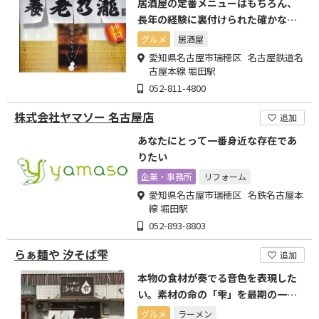
居酒屋の定番メニューはもちろん、
長年の経験に裏付けられた確かなメ
ニューをご用意しています。
グルメ
居酒屋
愛知県名古屋市瑞穂区 名古屋鉄道名
古屋本線 堀田駅
052-811-4800
株式会社ヤマソー 名古屋店
追加
あなたにとって一番身近な存在であ
りたい
企業・事務所
リフォーム
愛知県名古屋市瑞穂区 名鉄名古屋本
線 堀田駅
052-893-8803
らぁ麺や 汐そば雫
追加
本物の食材が奏でる音色を表現した
い。素材の命の「雫」を最期の一滴
までご堪能ください。
グルメ
ラーメン