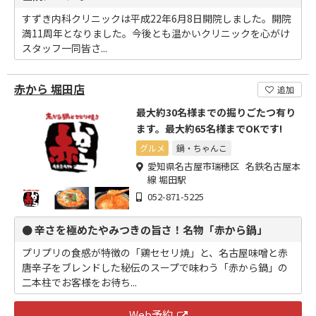
すずき内科クリニックは平成22年6月8日開院しました。開院
満11周年となりました。今後とも温かいクリニックを心がけ
スタッフ一同皆さ...
赤から 堀田店
追加
最大約30名様までの掘りごたつ有り
ます。最大約65名様までOKです!
グルメ
鍋・ちゃんこ
愛知県名古屋市瑞穂区 名鉄名古屋本
線 堀田駅
052-871-5225
● 辛さを極めたやみつきの旨さ！名物「赤から鍋」
プリプリの食感が特徴の「鶏セセリ焼」と、名古屋味噌と赤
唐辛子をブレンドした秘伝のスープで味わう「赤から鍋」の
二本柱でお客様をお待ち...
Web予約