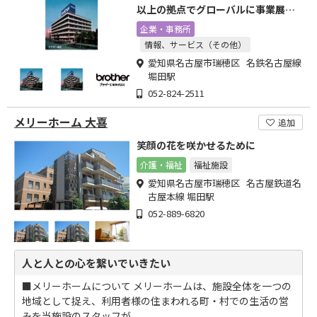
以上の拠点でグローバルに事業展開
するブラザーグループ
企業・事務所
情報、サービス（その他）
愛知県名古屋市瑞穂区 名鉄名古屋線
堀田駅
052-824-2511
メリーホーム 大喜
追加
笑顔の花を咲かせるために
介護・福祉
福祉施設
愛知県名古屋市瑞穂区 名古屋鉄道名
古屋本線 堀田駅
052-889-6820
人と人との心を繋いでいきたい
■メリーホームについて メリーホームは、施設全体を一つの
地域として捉え、利用者様の住まわれる町・村での生活の営
みを当施設のスタッフが...