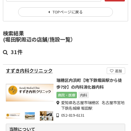
TOPページに戻る
検索結果
(堀田駅周辺の店舗/施設一覧）
31件
すずき内科クリニック
追加
瑞穂区内浜町【地下鉄堀田駅から徒
歩7分】の内科消化器内科
病院・医療
内科
愛知県名古屋市瑞穂区 名古屋市営地
下鉄名城線 堀田駅
052-819-6131
当院について