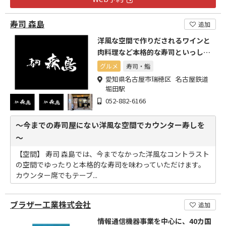
寿司 森島
追加
洋風な空間で作りだされるワインと
肉料理など本格的な寿司といっしょ
にお楽しみください。
グルメ
寿司・鮨
愛知県名古屋市瑞穂区 名古屋鉄道
堀田駅
052-882-6166
～今までの寿司屋にない洋風な空間でカウンター寿しを
～
【空間】 寿司 森島では、今までなかった洋風なコントラスト
の空間でゆったりと本格的な寿司を味わっていただけます。
カウンター席でもテーブ...
ブラザー工業株式会社
追加
情報通信機器事業を中心に、40カ国